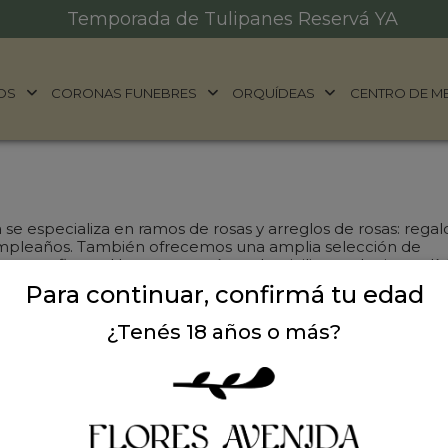
Temporada de Tulipanes Reservá YA
OS
CORONAS FUNEBRES
ORQUÍDEAS
CENTRO DE M
se especializa en ramos de rosas y arreglos de rosas: regal
Cumpleaños. También ofrecemos una amplia selección de
 a sus flores. ¡Hacemos envíos a domicilio en el mismo día
Para continuar, confirmá tu edad
¿Tenés 18 años o más?