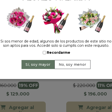
Si sos menor de edad, algunos de los productos de este sitio no
son aptos para vos. Accedé solo si cumplís con este requisito.
Recordarme
 DE FLORES ROSAS
RAMO 12 ROSAS R
IMPORTADAS...
IMPORTADAS..
Sin opiniones
Sin opiniones
 160.000
19% OFF
$ 220.000
11% O
$ 129.000
$ 196.000
Agregar al
Agregar al