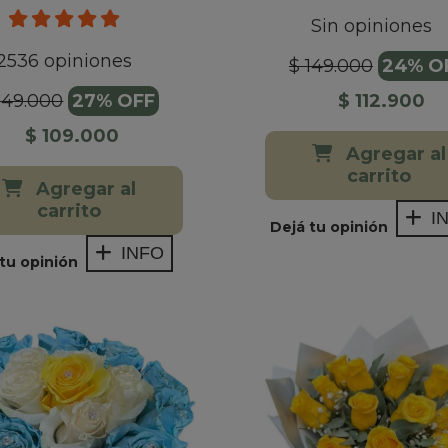
Sin opiniones
2536 opiniones
$ 149.000
24% O
$ 112.900
149.000
27% OFF
$ 109.000
Agregar al
carrito
Agregar al
carrito
I
Dejá tu opinión
INFO
tu opinión