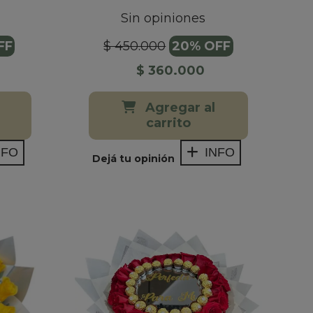
Sin opiniones
FF
$ 450.000
20% OFF
$ 360.000
Agregar al
carrito
NFO
INFO
Dejá tu opinión