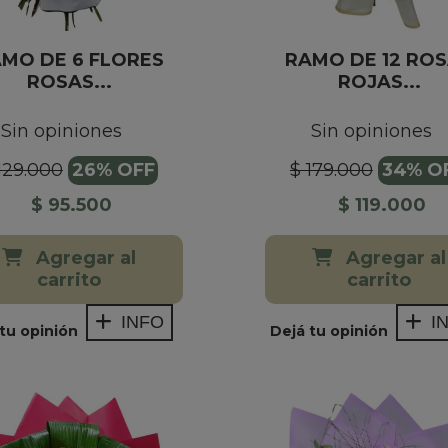
MO DE 6 FLORES
RAMO DE 12 RO
ROSAS...
ROJAS...
Sin opiniones
Sin opiniones
129.000
26% OFF
$ 179.000
34% O
$ 95.500
$ 119.000
Agregar al
Agregar al
carrito
carrito
INFO
I
tu opinión
Dejá tu opinión