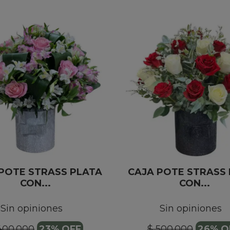
POTE STRASS PLATA
CAJA POTE STRASS
CON...
CON...
Sin opiniones
Sin opiniones
400.000
23% OFF
$ 500.000
26% O