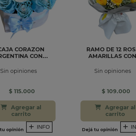
CAJA CORAZON
RAMO DE 12 RO
RGENTINA CON...
AMARILLAS CON.
Sin opiniones
Sin opiniones
$ 115.000
$ 109.000
Agregar al
Agregar al
carrito
carrito
INFO
I
tu opinión
Dejá tu opinión