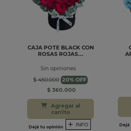
CAJA POTE BLACK CON
ROSAS ROJAS...
A
Sin opiniones
$ 450.000
20% OFF
$ 360.000
Agregar al
carrito
INFO
Dejá 
Dejá tu opinión