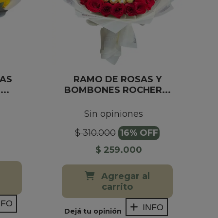
SAS
RAMO DE ROSAS Y
..
BOMBONES ROCHER...
Sin opiniones
$ 310.000
16% OFF
$ 259.000
Agregar al
carrito
NFO
INFO
Dejá tu opinión