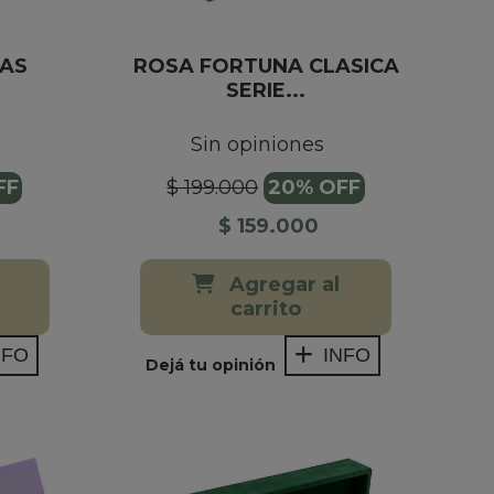
SAS
ROSA FORTUNA CLASICA
SERIE...
Sin opiniones
FF
$ 199.000
20% OFF
$ 159.000
Agregar al
carrito
NFO
INFO
Dejá tu opinión