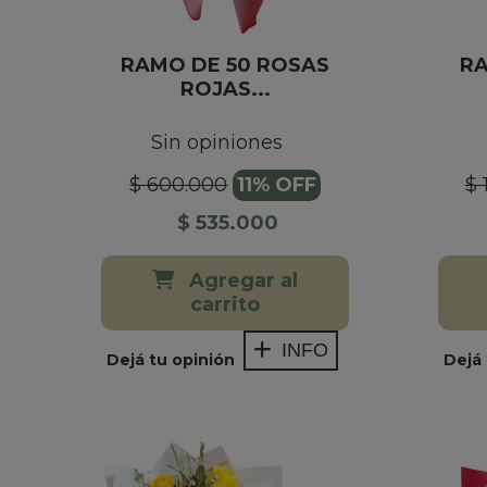
RAMO DE 50 ROSAS
RA
ROJAS...
Sin opiniones
$ 600.000
11% OFF
$ 
$ 535.000
Agregar al
carrito
INFO
Dejá tu opinión
Dejá 