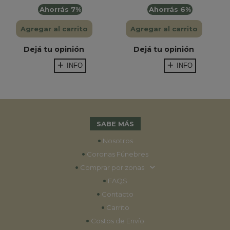
Ahorrás 7%
Ahorrás 6%
Agregar al carrito
Agregar al carrito
Dejá tu opinión
Dejá tu opinión
INFO
INFO
SABE MÁS
•
Nosotros
•
Coronas Fúnebres
•
Comprar por zonas
•
FAQS
•
Contacto
•
Carrito
•
Costos de Envío