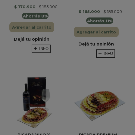
$ 170.900
-
$ 185.000
$ 165.000
-
$ 185.000
Ahorrás 8%
Ahorrás 11%
Agregar al carrito
Agregar al carrito
Dejá tu opinión
Dejá tu opinión
INFO
INFO
PICADA VINO Y...
PICADA PREMIUM...