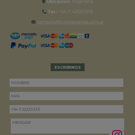
Ubicación:
Argentina
Tel.:
+54 11 42520309
contacto@floresavenida.com.ar
ESCRIBINOS