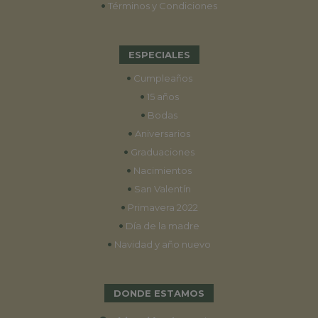
•
Términos y Condiciones
ESPECIALES
•
Cumpleaños
•
15 años
•
Bodas
•
Aniversarios
•
Graduaciones
•
Nacimientos
•
San Valentín
•
Primavera 2022
•
Día de la madre
•
Navidad y año nuevo
DONDE ESTAMOS