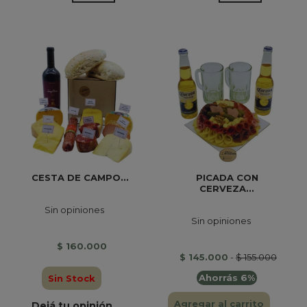
CESTA DE CAMPO...
PICADA CON
CERVEZA...
Sin opiniones
Sin opiniones
$ 160.000
$ 145.000
-
$ 155.000
Ahorrás 6%
Sin Stock
Agregar al carrito
Dejá tu opinión