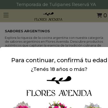
Temporada de Tulipanes Reservá YA
0
SABORES ARGENTINOS
Explora la riqueza de la cocina argentina con nuestra categoría
de sabores argentinos en Flores Avenida. Descubre productos
auténticos que capturan la esencia de la tradición culinaria de
Argentina. Desde dulces hasta productos gourmet, ofrecemos
opciones deliciosas que celebran la diversidad de sabores
argentinos.
Para continuar, confirmá tu edad
¿Tenés 18 años o más?