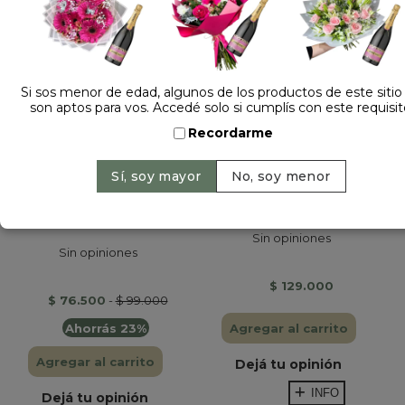
Si sos menor de edad, algunos de los productos de este sitio
son aptos para vos. Accedé solo si cumplís con este requisit
Recordarme
COMBO CON
CANASTA FRUTAL III
PRODUCTOS...
Sin opiniones
Sin opiniones
$ 129.000
$ 76.500
-
$ 99.000
Ahorrás 23%
Agregar al carrito
Agregar al carrito
Dejá tu opinión
INFO
Dejá tu opinión