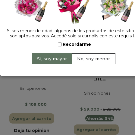
Si sos menor de edad, algunos de los productos de este sitio
son aptos para vos. Accedé solo si cumplís con este requisit
Recordarme
RAMO DE 12 ROSAS...
CAJA POTE WHITE
LITE...
Sin opiniones
Sin opiniones
$ 109.000
$ 59.000
-
$ 89.000
Ahorrás 34%
Agregar al carrito
Agregar al carrito
Dejá tu opinión