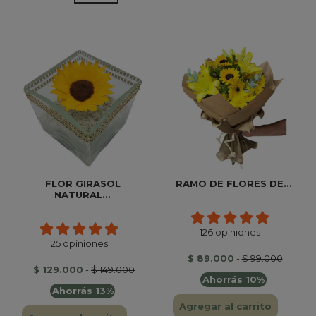
FLOR GIRASOL
RAMO DE FLORES DE...
NATURAL...
126 opiniones
25 opiniones
$ 89.000
-
$ 99.000
$ 129.000
-
$ 149.000
Ahorrás 10%
Ahorrás 13%
Agregar al carrito