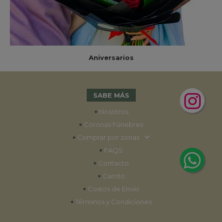
Aniversarios
SABE MÁS
•
Nosotros
•
Coronas Fúnebres
•
Comprar por zonas
•
FAQS
•
Contacto
•
Carrito
•
Costos de Envío
•
Términos y Condiciones