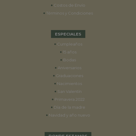
•
Costos de Envío
•
Términos y Condiciones
ESPECIALES
•
Cumpleaños
•
15 años
•
Bodas
•
Aniversarios
•
Graduaciones
•
Nacimientos
•
San Valentín
•
Primavera 2022
•
Día de la madre
•
Navidad y año nuevo