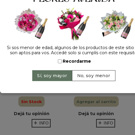
Si sos menor de edad, algunos de los productos de este sitio
RAMO DE
FLORERO CON
son aptos para vos. Accedé solo si cumplís con este requisit
MARGARITAS...
FLORES...
Recordarme
Sin opiniones
Sin opiniones
$ 75.000
$ 119.000
Sin Stock
Agregar al carrito
Dejá tu opinión
Dejá tu opinión
INFO
INFO