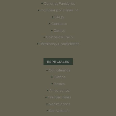
•
Coronas Fúnebres
•
Comprar por zonas
•
FAQS
•
Contacto
•
Carrito
•
Costos de Envío
•
Términos y Condiciones
ESPECIALES
•
Cumpleaños
•
15 años
•
Bodas
•
Aniversarios
•
Graduaciones
•
Nacimientos
•
San Valentín