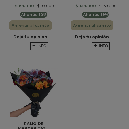
$ 89.000
-
$ 99.000
$ 129.000
-
$ 159.000
Ahorrás 10%
Ahorrás 19%
Agregar al carrito
Agregar al carrito
Dejá tu opinión
Dejá tu opinión
INFO
INFO
RAMO DE
MARGARITAS...