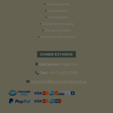
•
Graduaciones
•
Nacimientos
•
San Valentín
•
Día de la primavera
•
Día de la madre
•
Navidad y año nuevo
DONDE ESTAMOS
Ubicación:
Argentina
Tel.:
+54 11 42520309
contacto@floresavenida.com.ar