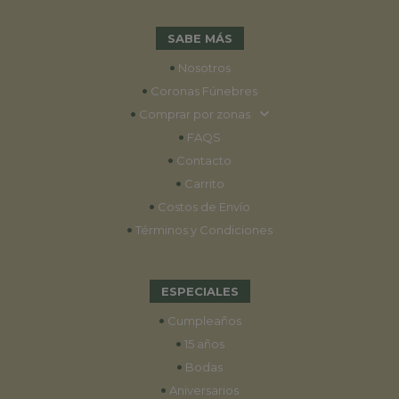
SABE MÁS
•
Nosotros
•
Coronas Fúnebres
•
Comprar por zonas
•
FAQS
•
Contacto
•
Carrito
•
Costos de Envío
•
Términos y Condiciones
ESPECIALES
•
Cumpleaños
•
15 años
•
Bodas
•
Aniversarios