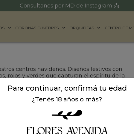
Consultanos por MD de Instagram 📩
OS
CORONAS FUNEBRES
ORQUÍDEAS
CENTRO DE M
stros centros navideños. Diseños festivos con
ados, rojos y verdes que capturan el espíritu de la
 eventos o como regalo especial. Cada centro está
Para continuar, confirmá tu edad
ille en estas fiestas.
¿Tenés 18 años o más?