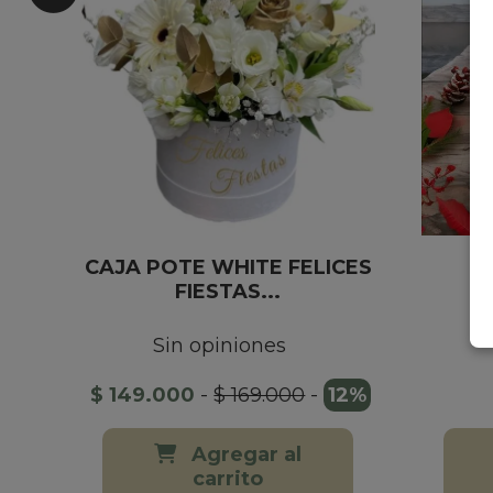
CAJA POTE WHITE FELICES
C
FIESTAS...
N
Sin opiniones
$ 149.000
-
$ 169.000
-
12%
Agregar al
carrito