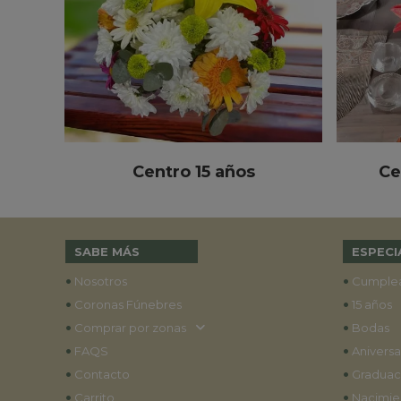
Centro 15 años
Ce
SABE MÁS
ESPECI
•
•
Nosotros
Cumple
•
•
Coronas Fúnebres
15 años
•
•
Comprar por zonas
Bodas
•
•
FAQS
Aniversa
•
•
Contacto
Graduac
•
•
Carrito
Nacimie