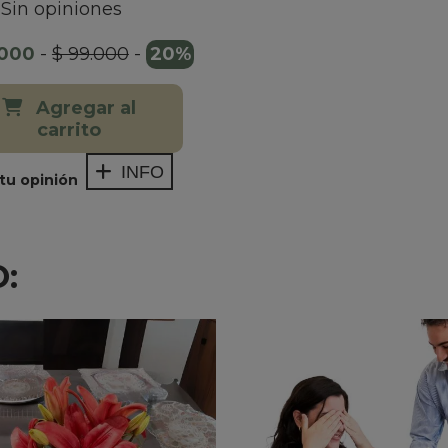
Sin opiniones
.000
-
$ 99.000
-
20%
Agregar al
carrito
INFO
tu opinión
: