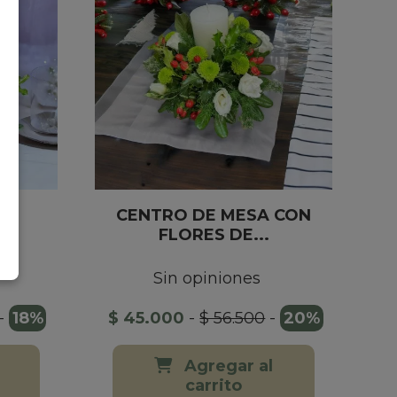
SA
CENTRO DE MESA CON
..
FLORES DE...
Sin opiniones
-
18%
$ 45.000
-
$ 56.500
-
20%
Agregar al
carrito