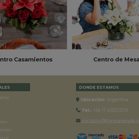
ntro Casamientos
Centro de Mes
ALES
DONDE ESTAMOS
años
Ubicación:
Argentina
Tel.:
+54 11 42520309
contacto@floresavenida.c
rios
iones
ntos