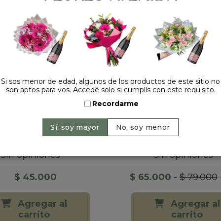
Si sos menor de edad, algunos de los productos de este sitio no
son aptos para vos. Accedé solo si cumplís con este requisito.
Recordarme
ENTRO DE MESA
CENTRO DE ME
AVIDEÑO CON...
NAVIDEÑO CON.
Sin opiniones
Sin opiniones
$ 45.000
$ 65.000
-
$ 79.000
Agregar al
Agregar al
carrito
carrito