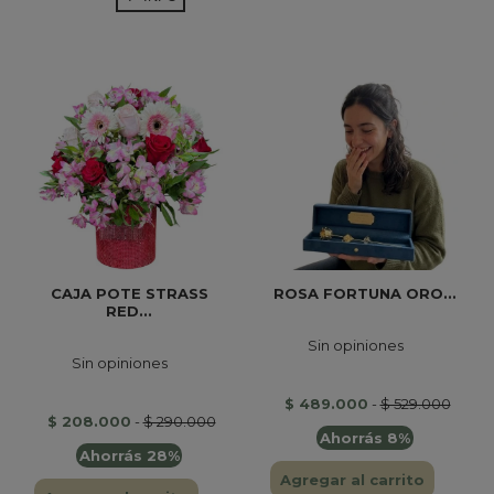
CAJA POTE STRASS
ROSA FORTUNA ORO...
RED...
Sin opiniones
Sin opiniones
$ 489.000
-
$ 529.000
$ 208.000
-
$ 290.000
Ahorrás 8%
Ahorrás 28%
Agregar al carrito