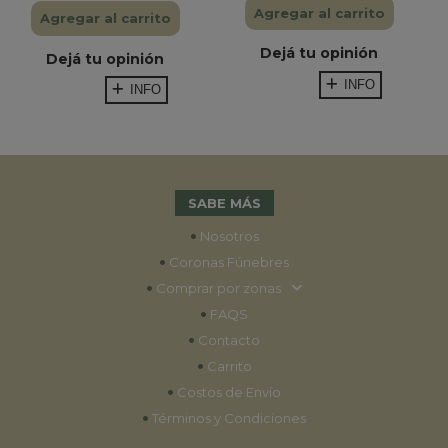
Agregar al carrito
Agregar al carrito
Dejá tu opinión
Dejá tu opinión
INFO
INFO
SABE MÁS
•
Nosotros
•
Coronas Fúnebres
•
Comprar por zonas
•
FAQS
•
Contacto
•
Carrito
•
Costos de Envío
•
Términos y Condiciones