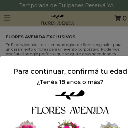
Consultanos por MD de Instagram 📩
0
FLORES AVENIDA EXCLUSIVOS
En Flores Avenida realizamos arreglos de flores originales para
un casamiento o flores para un evento corporativo. Podemos
diseñar el arreglo perfecto que se ajuste a sus necesidades.
También nos especializamos en pedidos personalizados.
Para continuar, confirmá tu edad
¿Tenés 18 años o más?