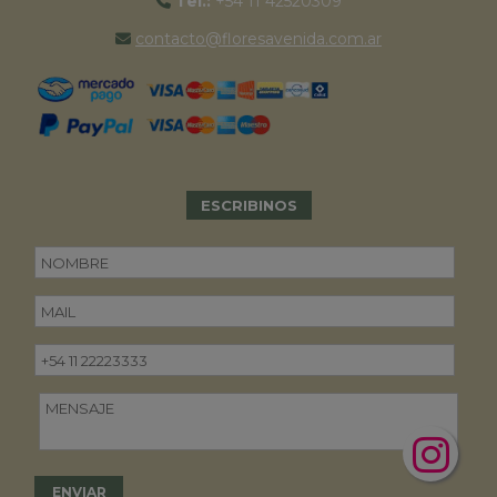
Tel.:
+54 11 42520309
contacto@floresavenida.com.ar
ESCRIBINOS