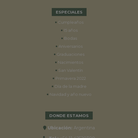
ESPECIALES
•
Cumpleaños
•
15 años
•
Bodas
•
Aniversarios
•
Graduaciones
•
Nacimientos
•
San Valentín
•
Primavera 2022
•
Día de la madre
•
Navidad y año nuevo
DONDE ESTAMOS
Ubicación:
Argentina