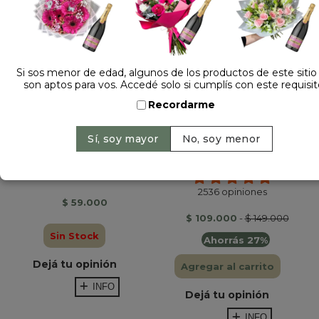
Si sos menor de edad, algunos de los productos de este sitio
son aptos para vos. Accedé solo si cumplís con este requisit
Recordarme
RAMO DE FLORES...
RAMO 12 ROSAS
ROJAS...
Sin opiniones
2536 opiniones
$ 59.000
$ 109.000
-
$ 149.000
Sin Stock
Ahorrás 27%
Dejá tu opinión
Agregar al carrito
INFO
Dejá tu opinión
INFO