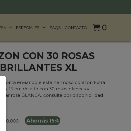
0
ESA
ESPECIALES
FAQS
CONTACTO
ZON CON 30 ROSAS
 BRILLANTES XL
 favorita enviándole este hermoso corazón Extra
o x 15 cm de alto con 30 rosas blancas y
de lar rosa BLANCA, consulta por disponibilidad
-
Ahorrás 15%
 390.000