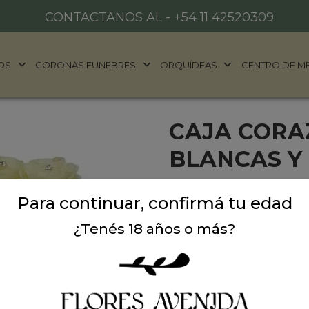
CONTACTANOS AL -
+54 11 42520309
OS
CORONAS FUNEBRES
ORQUÍDEAS
CENTRO DE M
CAJA CORA
BLANCAS Y
Ilumínale el día a persona
Para continuar, confirmá tu edad
Large de 32 cm de diámetr
brillantes. Color standard 
¿Tenés 18 años o más?
de otros colores de rosa.
Precio: $ 330.000
-
$