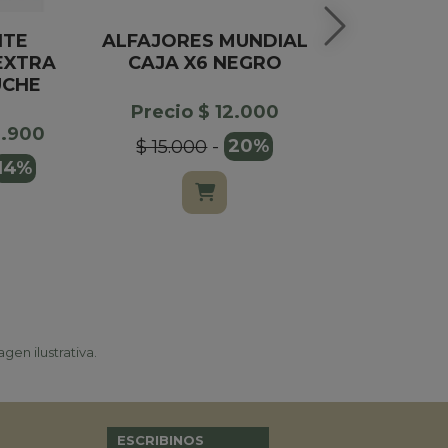
NTE
ALFAJORES MUNDIAL
CARA
EXTRA
CAJA X6 NEGRO
SURT
UCHE
MARA
Precio $ 12.000
4.900
Precio 
$ 15.000
-
20%
14%
$ 8.000
gen ilustrativa.
ESCRIBINOS