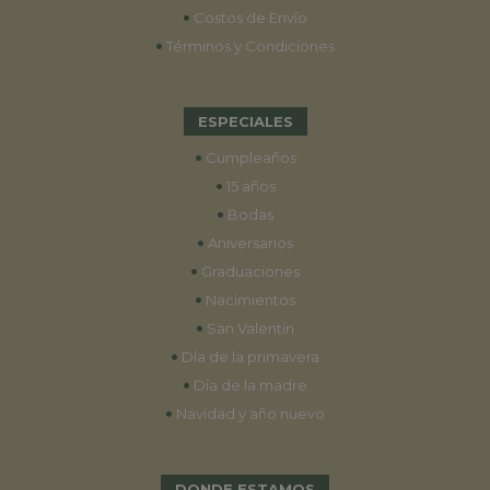
•
Costos de Envío
•
Términos y Condiciones
ESPECIALES
•
Cumpleaños
•
15 años
•
Bodas
•
Aniversarios
•
Graduaciones
•
Nacimientos
•
San Valentín
•
Día de la primavera
•
Día de la madre
•
Navidad y año nuevo
DONDE ESTAMOS