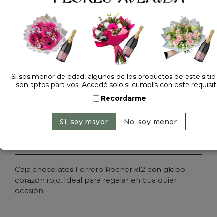
1 opinión +
Dejá tu opinión
GLOBO CORAZON ROJO FERRERO ROCHER X12
$ 45.000
Si sos menor de edad, algunos de los productos de este sitio
Precio: $ 38.000
-
16% OFF
son aptos para vos. Accedé solo si cumplís con este requisit
Cantidad:
Recordarme
Agregar al carrito
Caja chocolates Ferrero Rocher x12 con globo
corazon rojo. Ideal para regalar en cualquier
ocasión.