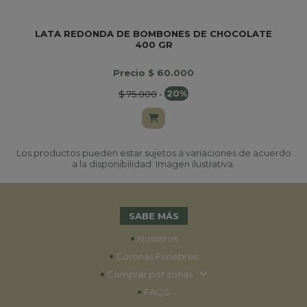
LATA REDONDA DE BOMBONES DE CHOCOLATE
400 GR
Precio $ 60.000
$ 75.000
-
20%
Los productos pueden estar sujetos a variaciones de acuerdo
a la disponibilidad. Imagen ilustrativa.
SABE MÁS
•
Nosotros
•
Coronas Fúnebres
•
Comprar por zonas
•
FAQS