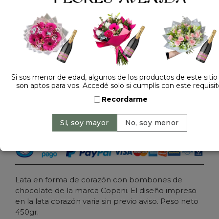
1 opinión +
Dejá tu opinión
LATA CORAZON BOMBONES DE CHOCOLATE
COPANI
Si sos menor de edad, algunos de los productos de este sitio
son aptos para vos. Accedé solo si cumplís con este requisit
$ 89.000
Precio: $ 75.000
-
16% OFF
Recordarme
Cantidad:
Agregar al carrito
Lata en forma de corazón con bombones de
chocolate de la marca Copani. El diseño impreso
en la lata corazón varia sin previo aviso. Peso neto
450gr.