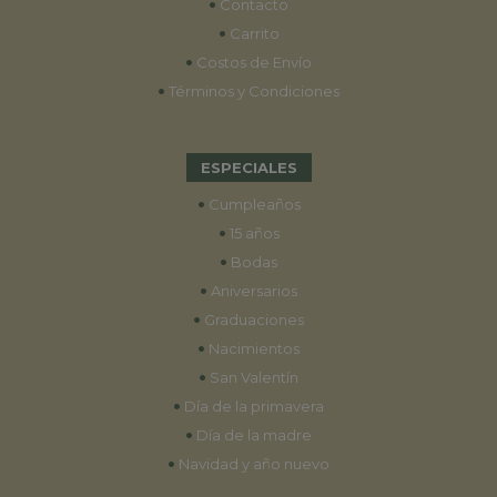
•
Contacto
•
Carrito
•
Costos de Envío
•
Términos y Condiciones
ESPECIALES
•
Cumpleaños
•
15 años
•
Bodas
•
Aniversarios
•
Graduaciones
•
Nacimientos
•
San Valentín
•
Día de la primavera
•
Día de la madre
•
Navidad y año nuevo