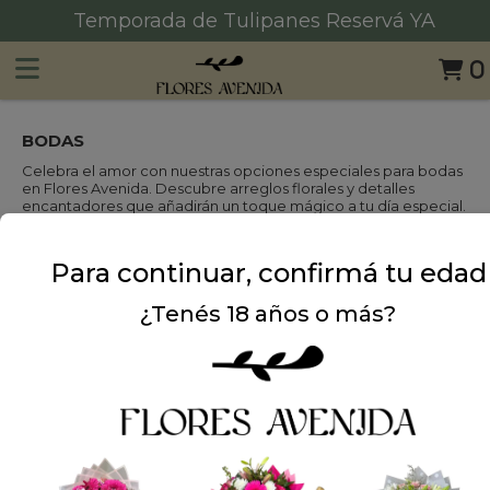
Consultanos por MD de Instagram 📩
0
BODAS
Celebra el amor con nuestras opciones especiales para bodas
en Flores Avenida. Descubre arreglos florales y detalles
encantadores que añadirán un toque mágico a tu día especial.
Explora nuestra colección y encuentra la manera perfecta de
expresar tu amor en este capítulo significativo de la vida.
Para continuar, confirmá tu edad
¿Tenés 18 años o más?