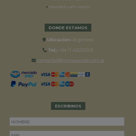
•
Navidad y año nuevo
DONDE ESTAMOS
Ubicación:
Argentina
Tel.:
+54 11 42520309
contacto@floresavenida.com.ar
ESCRIBINOS