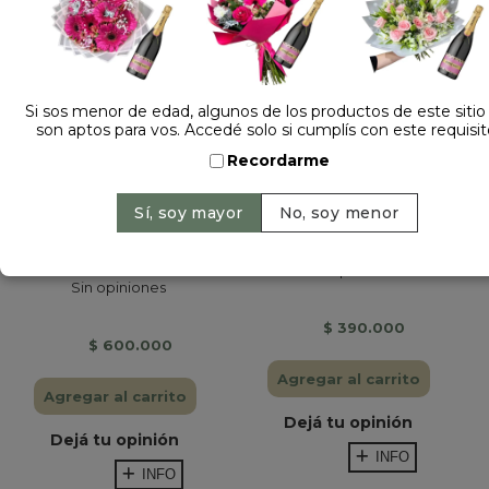
Si sos menor de edad, algunos de los productos de este sitio
son aptos para vos. Accedé solo si cumplís con este requisit
Recordarme
STAND DE FLORES
RAMO DE NOVIA DE...
PARA...
Sin opiniones
Sin opiniones
$ 390.000
$ 600.000
Agregar al carrito
Agregar al carrito
Dejá tu opinión
Dejá tu opinión
INFO
INFO