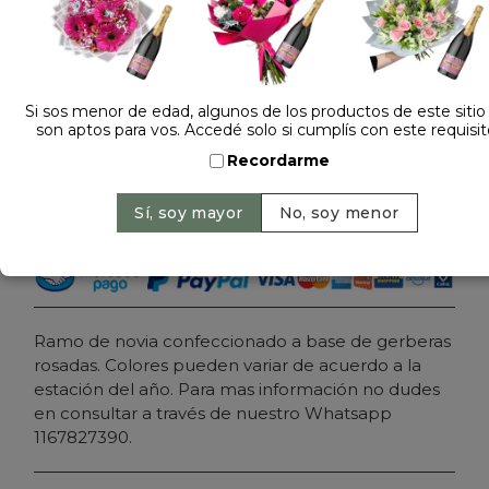
Dejá tu opinión
RAMO DE NOVIA CON GERBERAS ROSADAS
Si sos menor de edad, algunos de los productos de este sitio
son aptos para vos. Accedé solo si cumplís con este requisit
$ 149.000
Precio: $ 189.000
-
Ahorrás -27%
Recordarme
Cantidad:
Agregar al carrito
Ramo de novia confeccionado a base de gerberas
rosadas. Colores pueden variar de acuerdo a la
estación del año. Para mas información no dudes
en consultar a través de nuestro Whatsapp
1167827390.