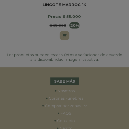
LINGOTE MARROC 1K
Precio $ 55.000
$ 69.000
-
20%
Los productos pueden estar sujetos a variaciones de acuerdo
a la disponibilidad. Imagen ilustrativa.
SABE MÁS
•
Nosotros
•
Coronas Fúnebres
•
Comprar por zonas
•
FAQS
•
Contacto
•
Carrito