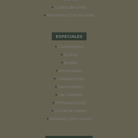
•
Costos de Envío
•
Términos y Condiciones
ESPECIALES
•
Cumpleaños
•
15 años
•
Bodas
•
Aniversarios
•
Graduaciones
•
Nacimientos
•
San Valentín
•
Primavera 2022
•
Día de la madre
•
Navidad y año nuevo