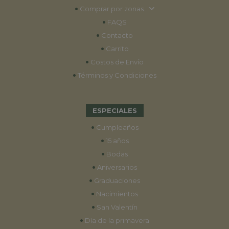
•
Comprar por zonas
•
FAQS
•
Contacto
•
Carrito
•
Costos de Envío
•
Términos y Condiciones
ESPECIALES
•
Cumpleaños
•
15 años
•
Bodas
•
Aniversarios
•
Graduaciones
•
Nacimientos
•
San Valentín
•
Día de la primavera