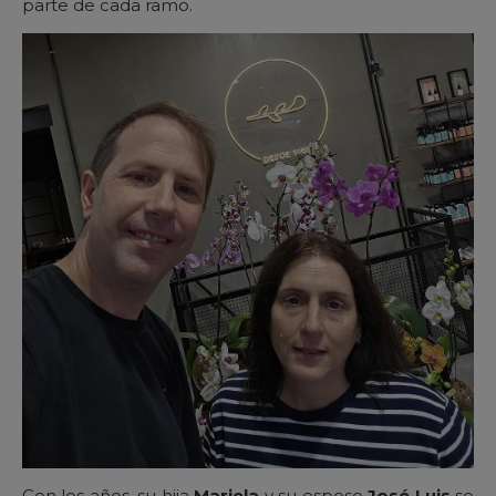
parte de cada ramo.
Con los años, su hija
Mariela
y su esposo
José Luis
se