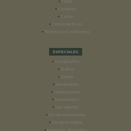
•
FAQS
•
Contacto
•
Carrito
•
Costos de Envío
•
Términos y Condiciones
ESPECIALES
•
Cumpleaños
•
15 años
•
Bodas
•
Aniversarios
•
Graduaciones
•
Nacimientos
•
San Valentín
•
Día de la primavera
•
Día de la madre
•
Navidad y año nuevo