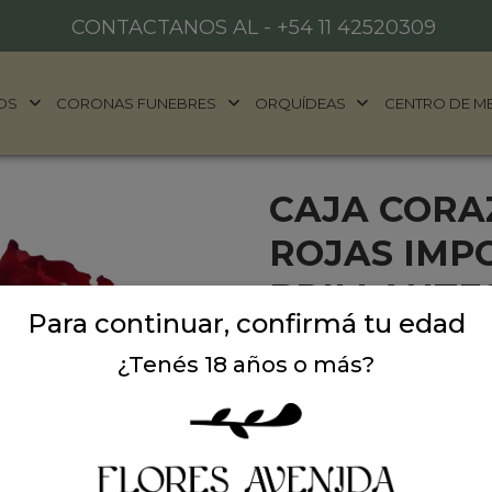
CONTACTANOS AL -
+54 11 42520309
OS
CORONAS FUNEBRES
ORQUÍDEAS
CENTRO DE M
CAJA CORA
ROJAS IMP
BRILLANTES
Para continuar, confirmá tu edad
Exclusiva caja en forma d
¿Tenés 18 años o más?
premium decoradas con del
sofisticación.
Un regalo ideal para aniv
donde querés decir "sos ún
pasión!