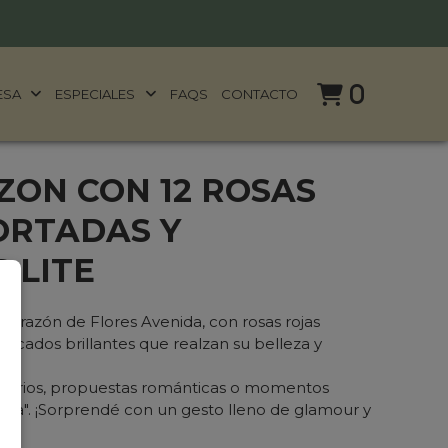
0
ESA
ESPECIALES
FAQS
CONTACTO
ZON CON 12 ROSAS
ORTADAS Y
 LITE
e corazón de
Flores Avenida
, con rosas rojas
icados brillantes que realzan su belleza y
ersarios, propuestas románticas o momentos
ica". ¡Sorprendé con un gesto lleno de glamour y