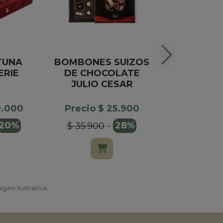
TUNA
BOMBONES SUIZOS
ROMPEC
ERIE
DE CHOCOLATE
PERSONAL
O
JULIO CESAR
PIE
9.000
Precio $ 25.900
Precio $
20%
$ 35.900
-
28%
$ 24.00
gen ilustrativa.