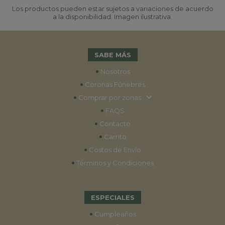
Los productos pueden estar sujetos a variaciones de acuerdo
a la disponibilidad. Imagen ilustrativa.
SABE MÁS
•
Nosotros
•
Coronas Fúnebres
•
Comprar por zonas
•
FAQS
•
Contacto
•
Carrito
•
Costos de Envío
•
Términos y Condiciones
ESPECIALES
•
Cumpleaños