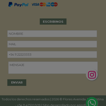
ESCRIBINOS
Todos los derechos reservados | 2026 © Flores Avenida. | Argentina.
-
+54 11 42520309
| Sitio desarrollado por
eproficio