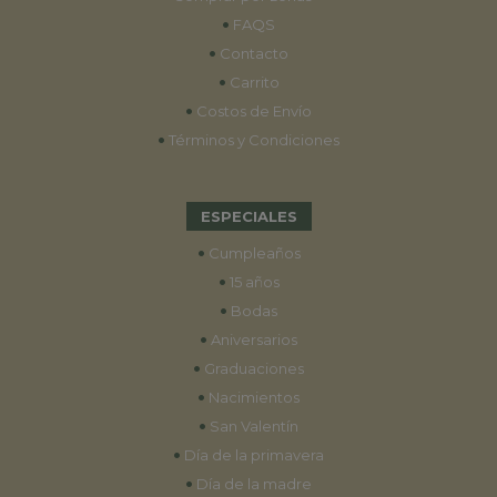
•
FAQS
•
Contacto
•
Carrito
•
Costos de Envío
•
Términos y Condiciones
ESPECIALES
•
Cumpleaños
•
15 años
•
Bodas
•
Aniversarios
•
Graduaciones
•
Nacimientos
•
San Valentín
•
Día de la primavera
•
Día de la madre