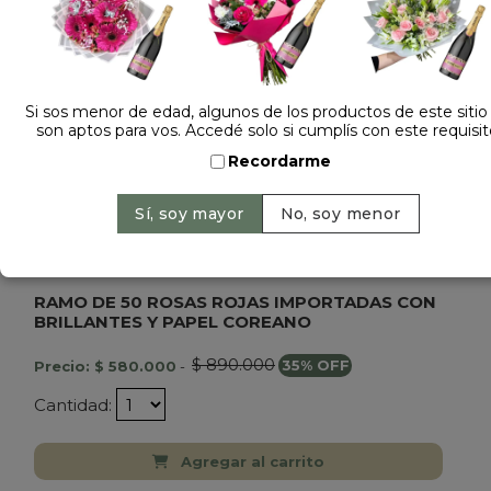
Si sos menor de edad, algunos de los productos de este sitio
son aptos para vos. Accedé solo si cumplís con este requisit
Recordarme
Dejá tu opinión
RAMO DE 50 ROSAS ROJAS IMPORTADAS CON
BRILLANTES Y PAPEL COREANO
$ 890.000
Precio: $ 580.000
-
35% OFF
Cantidad:
Agregar al carrito