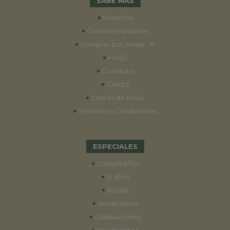
SABE MÁS
•
Nosotros
•
Coronas Fúnebres
•
Comprar por zonas
•
FAQS
•
Contacto
•
Carrito
•
Costos de Envío
•
Términos y Condiciones
ESPECIALES
•
Cumpleaños
•
15 años
•
Bodas
•
Aniversarios
•
Graduaciones
•