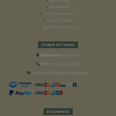
Nacimientos
•
San Valentín
•
Día de la primavera
•
Día de la madre
•
Navidad y año nuevo
DONDE ESTAMOS
Ubicación:
Argentina
Tel.:
+54 11 42520309
contacto@floresavenida.com.ar
ESCRIBINOS