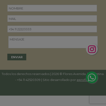
Todos los derechos reservados | 2026 © Flores Avenida. | Argentina.
-
+54 11 42520309
| Sitio desarrollado por
eproficio