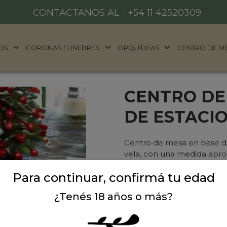
CONTACTANOS AL -
+54 11 42520309
OS
CORONAS FUNEBRES
ORQUÍDEAS
CENTRO DE M
CENTRO DE
DE ESTACIO
Centro de mesa en base de
vela, con una medida aprox
Para continuar, confirmá tu edad
Precio: $ 45.000
-
$ 
¿Tenés 18 años o más?
Cantidad: