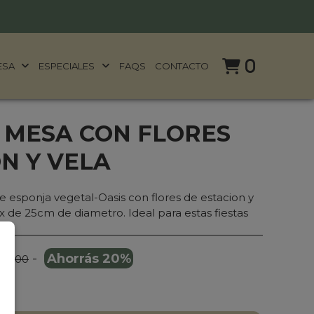
0
ESA
ESPECIALES
FAQS
CONTACTO
 MESA CON FLORES
N Y VELA
 esponja vegetal-Oasis con flores de estacion y
 de 25cm de diametro. Ideal para estas fiestas
-
Ahorrás 20%
56.500