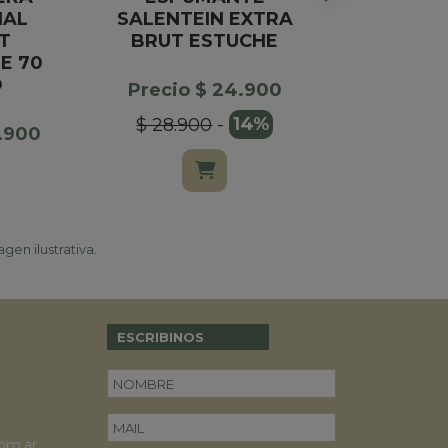
NAL
SALENTEIN EXTRA
T
BRUT ESTUCHE
Precio $
E 70
$ 37.90
O
Precio $ 24.900
$ 28.900
-
14%
1.900
gen ilustrativa.
ESCRIBINOS
om.ar