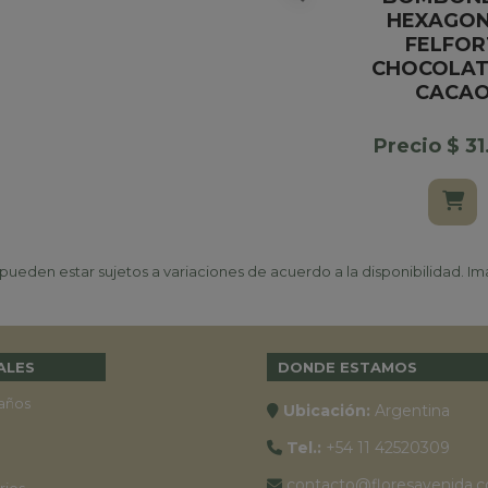
HEXAGO
FELFOR
CHOCOLAT
CACA
Precio $ 3
ueden estar sujetos a variaciones de acuerdo a la disponibilidad. Ima
ALES
DONDE ESTAMOS
años
Ubicación:
Argentina
Tel.:
+54 11 42520309
contacto@floresavenida.c