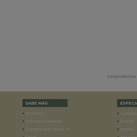
Los productos p
SABE MÁS
ESPECI
•
•
Nosotros
Cumple
•
•
Coronas Fúnebres
15 años
•
•
Comprar por zonas
Bodas
•
•