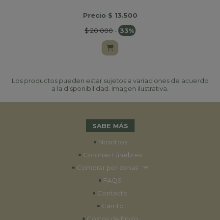
Precio $ 13.500
$ 20.000
-
33%
Los productos pueden estar sujetos a variaciones de acuerdo
a la disponibilidad. Imagen ilustrativa.
SABE MÁS
•
Nosotros
•
Coronas Fúnebres
•
Comprar por zonas
•
FAQS
•
Contacto
•
Carrito
•
Costos de Envío