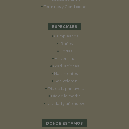
•
Términos y Condiciones
ESPECIALES
•
Cumpleaños
•
15 años
•
Bodas
•
Aniversarios
•
Graduaciones
•
Nacimientos
•
San Valentín
•
Día de la primavera
•
Día de la madre
•
Navidad y año nuevo
DONDE ESTAMOS