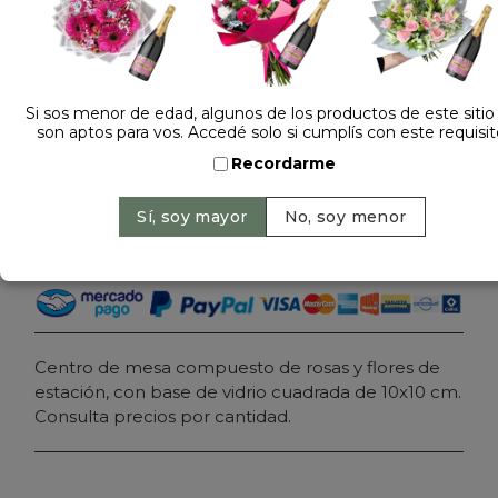
Dejá tu opinión
CENTRO DE MESA CON ROSAS Y FLORES DE
ESTACION
Si sos menor de edad, algunos de los productos de este sitio
son aptos para vos. Accedé solo si cumplís con este requisit
$ 79.000
Precio: $ 59.000
-
25% OFF
Recordarme
Cantidad:
Agregar al carrito
Centro de mesa compuesto de rosas y flores de
estación, con base de vidrio cuadrada de 10x10 cm.
Consulta precios por cantidad.