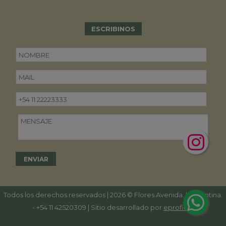
ESCRIBINOS
Todos los derechos reservados | 2026 © Flores Avenida. | Argentina.
-
+54 11 42520309
| Sitio desarrollado por
eproficio