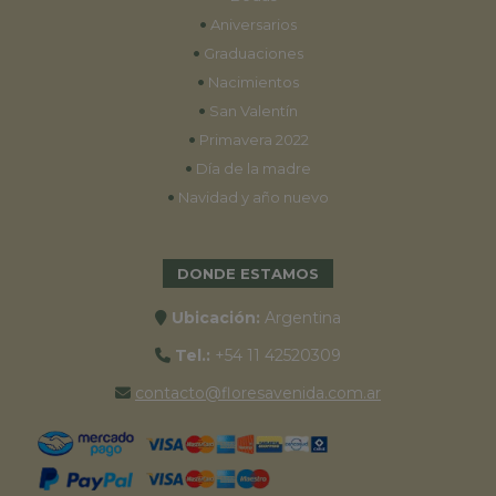
•
Aniversarios
•
Graduaciones
•
Nacimientos
•
San Valentín
•
Primavera 2022
•
Día de la madre
•
Navidad y año nuevo
DONDE ESTAMOS
Ubicación:
Argentina
Tel.:
+54 11 42520309
contacto@floresavenida.com.ar