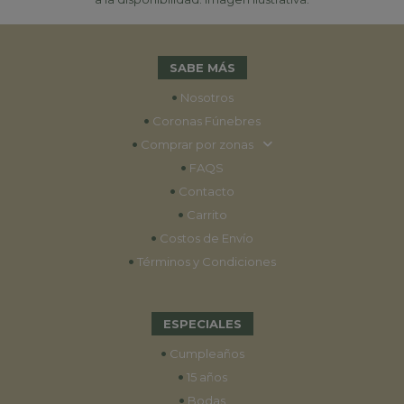
SABE MÁS
•
Nosotros
•
Coronas Fúnebres
•
Comprar por zonas
•
FAQS
•
Contacto
•
Carrito
•
Costos de Envío
•
Términos y Condiciones
ESPECIALES
•
Cumpleaños
•
15 años
•
Bodas