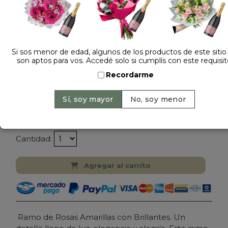
Si sos menor de edad, algunos de los productos de este sitio
son aptos para vos. Accedé solo si cumplís con este requisit
Dejá tu opinión
Recordarme
RAMO DE 24 ROSAS AMARILLAS IMPORTADAS
CON PAPEL COREANO
$ 250.000
Precio: $ 199.000
-
20% OFF
Cantidad:
Agregar al carrito
Ramo de Rosas Amarillas con Brillantes. Un