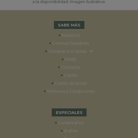
a la disponibilidad. Imagen ilustrativa.
SABE MÁS
•
Nosotros
•
Coronas Fúnebres
•
Comprar por zonas
•
FAQS
•
Contacto
•
Carrito
•
Costos de Envío
•
Términos y Condiciones
ESPECIALES
•
Cumpleaños
•
15 años