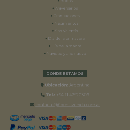
•
Bodas
•
Aniversarios
•
Graduaciones
•
Nacimientos
•
San Valentín
•
Día de la primavera
•
Día de la madre
•
Navidad y año nuevo
DONDE ESTAMOS
Ubicación:
Argentina
Tel.:
+54 11 42520309
contacto@floresavenida.com.ar