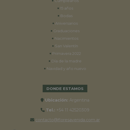
•
Cumpleaños
•
15 años
•
Bodas
•
Aniversarios
•
Graduaciones
•
Nacimientos
•
San Valentín
•
Primavera 2022
•
Día de la madre
•
Navidad y año nuevo
DONDE ESTAMOS
Ubicación:
Argentina
Tel.:
+54 11 42520309
contacto@floresavenida.com.ar