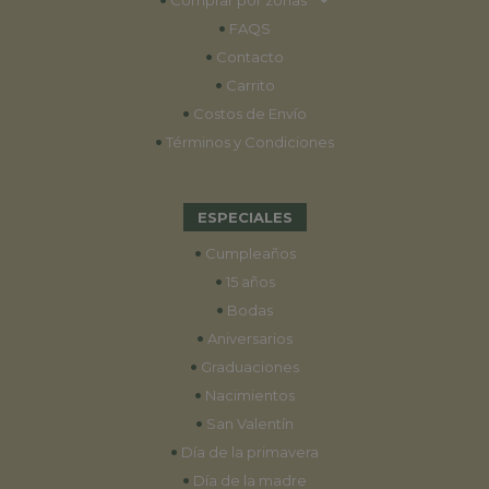
•
FAQS
•
Contacto
•
Carrito
•
Costos de Envío
•
Términos y Condiciones
ESPECIALES
•
Cumpleaños
•
15 años
•
Bodas
•
Aniversarios
•
Graduaciones
•
Nacimientos
•
San Valentín
•
Día de la primavera
•
Día de la madre