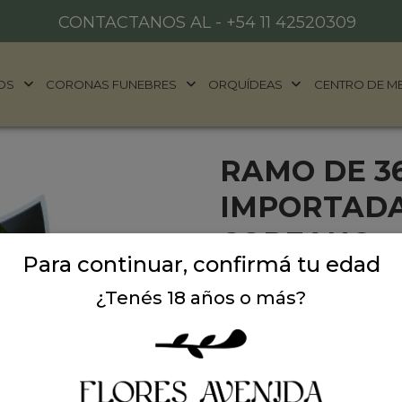
CONTACTANOS AL -
+54 11 42520309
OS
CORONAS FUNEBRES
ORQUÍDEAS
CENTRO DE M
RAMO DE 3
IMPORTADA
COREANO
Para continuar, confirmá tu edad
36 rosas amarillas importa
¿Tenés 18 años o más?
regalar en cualquier ocasi
Precio: $ 360.000
-
$