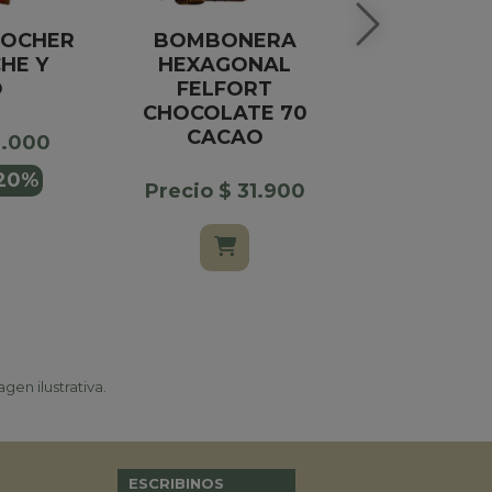
ROCHER
BOMBONERA
LATA COR
HE Y
HEXAGONAL
O B
O
FELFORT
CHOCOLATE 70
Precio $
CACAO
0.000
$ 29.000
20%
Precio $ 31.900
gen ilustrativa.
ESCRIBINOS