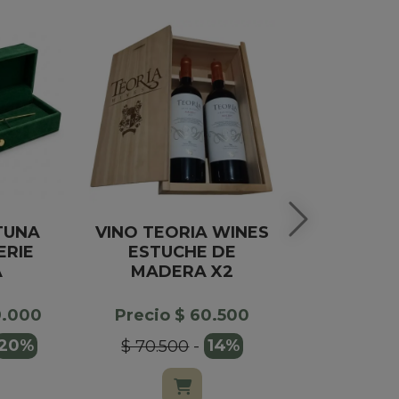
TUNA
VINO TEORIA WINES
GLOBO 
ERIE
ESTUCHE DE
FERRERO 
A
MADERA X2
8
9.000
Precio $ 60.500
Precio $
20%
$ 70.500
-
14%
$ 32.00