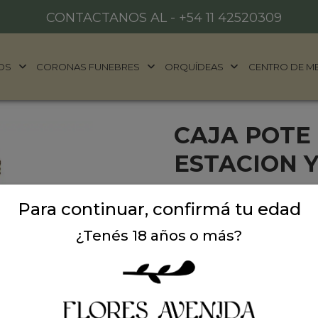
CONTACTANOS AL -
+54 11 42520309
OS
CORONAS FUNEBRES
ORQUÍDEAS
CENTRO DE M
CAJA POTE
ESTACION 
¡Haz que su corazón brille 
Para continuar, confirmá tu edad
arreglo combina la calidez
presentación moderna en c
¿Tenés 18 años o más?
dice todo.
¿QUÉ INCLUYE ESTE DI
Girasoles Protagonistas:
admiración y la felicidad.