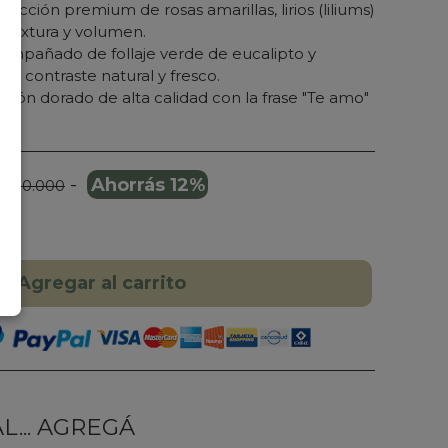
ección premium de rosas amarillas, lirios (liliums)
 textura y volumen.
mpañado de follaje verde de eucalipto y
un contraste natural y fresco.
zón dorado de alta calidad con la frase
"Te amo"
-
Ahorrás 12%
 250.000
Agregar al carrito
... AGREGÁ