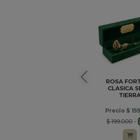
ROSA FOR
CLASICA S
TIERR
Precio $ 15
$ 199.000
-