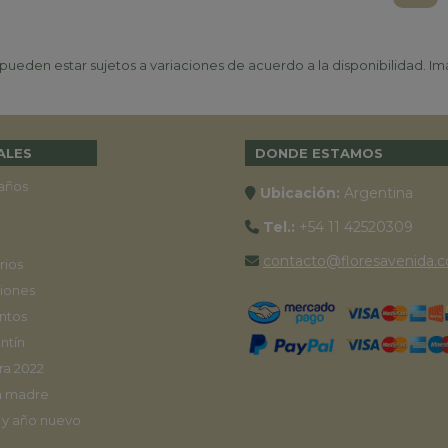
ueden estar sujetos a variaciones de acuerdo a la disponibilidad. Ima
ALES
DONDE ESTAMOS
años
Ubicación:
Argentina
Tel.:
+54 11 42520309
contacto@floresavenida.c
rios
iones
ntos
ntín
ra 2022
a madre
 y año nuevo