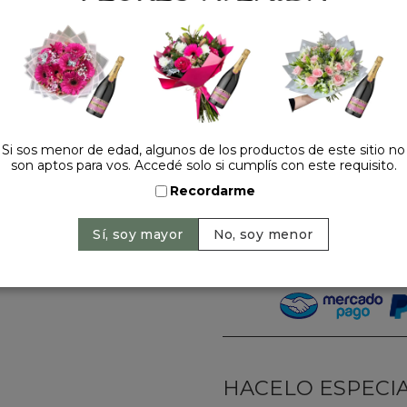
Mix Floral Amarillo:
Una sel
y crisantemos que aportan
Detalles de Elegancia:
Aco
delicadas astromelias para 
Globo Metalizado:
Un cora
en caligrafía elegante.
Si sos menor de edad, algunos de los productos de este sitio no
son aptos para vos. Accedé solo si cumplís con este requisito.
Precio: $ 220.000
-
$
Recordarme
Cantidad:
HACELO ESPECIAL