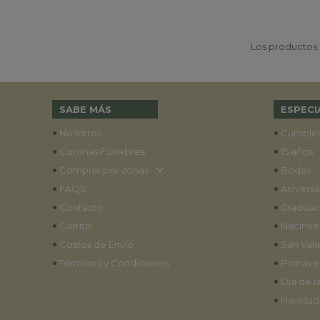
Los productos p
SABE MÁS
ESPECI
•
•
Nosotros
Cumple
•
•
Coronas Fúnebres
15 años
•
•
Comprar por zonas
Bodas
•
•
FAQS
Aniversa
•
•
Contacto
Graduac
•
•
Carrito
Nacimie
•
•
Costos de Envío
San Vale
•
•
Términos y Condiciones
Primave
•
Día de l
•
Navidad