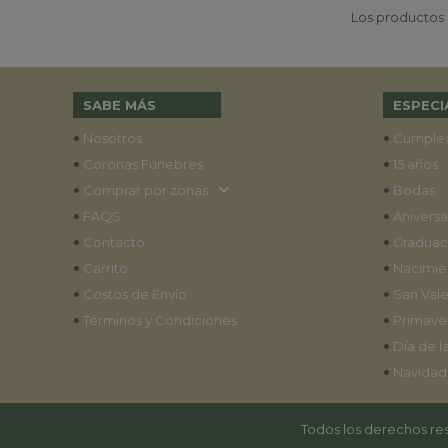
Los productos p
SABE MÁS
ESPECI
•
•
Nosotros
Cumple
•
•
Coronas Fúnebres
15 años
•
•
Comprar por zonas
Bodas
•
•
FAQS
Aniversa
•
•
Contacto
Graduac
•
•
Carrito
Nacimie
•
•
Costos de Envío
San Vale
•
•
Términos y Condiciones
Primave
•
Día de l
•
Navidad
Todos los derechos res