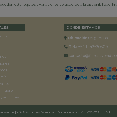
ueden estar sujetos a variaciones de acuerdo a la disponibilidad. Ima
ALES
DONDE ESTAMOS
años
Ubicación:
Argentina
Tel.:
+54 11 42520309
contacto@floresavenida.c
rios
iones
ntos
ntín
ra 2022
a madre
 y año nuevo
ervados | 2026 © Flores Avenida. | Argentina. -
+54 11 42520309
| Sitio 