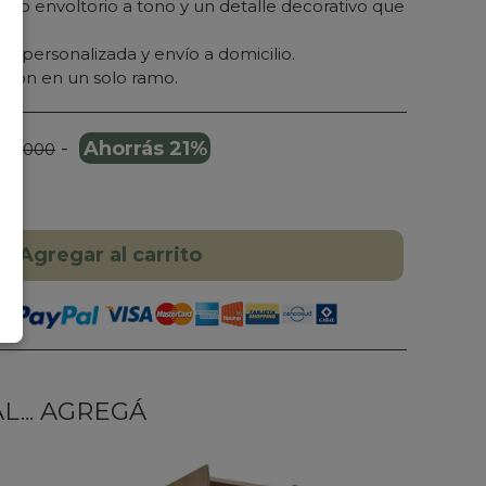
icado envoltorio a tono y un detalle decorativo que
ria personalizada y envío a domicilio.
oción en un solo ramo.
-
Ahorrás 21%
150.000
Agregar al carrito
... AGREGÁ