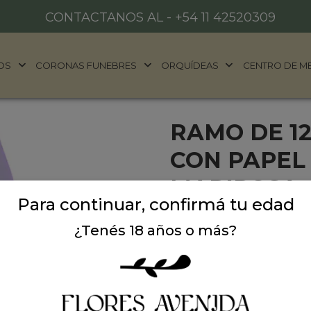
CONTACTANOS AL -
+54 11 42520309
OS
CORONAS FUNEBRES
ORQUÍDEAS
CENTRO DE M
RAMO DE 1
CON PAPEL
MARIPOSA
Para continuar, confirmá tu edad
Un ramo que cautiva a prim
¿Tenés 18 años o más?
Este arreglo está compue
cuidadosamente pintadas 
logrando un tono lavanda ú
Ideal para
regalos de cum
sorprender con algo dist