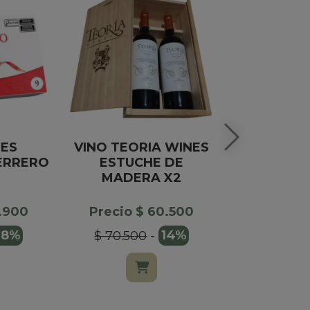
ES
VINO TEORIA WINES
CAJA DE 
ERRERO
ESTUCHE DE
PASTA DE
MADERA X2
NARANJA
X1
3.900
Precio $ 60.500
Precio $
18%
$ 70.500
-
14%