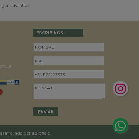
gen ilustrativa.
ESCRIBINOS
om.ar
desarrollado por
eproficio