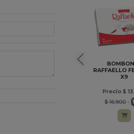
BOMBON
RAFFAELLO F
X9
Precio $ 1
$ 16.900
-