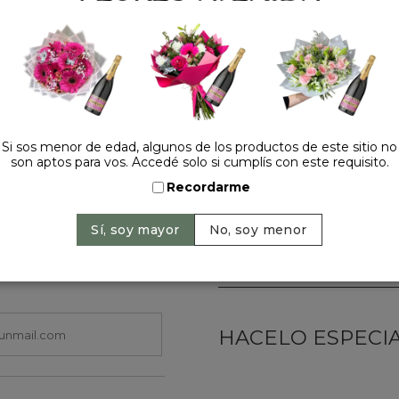
El toque final lo da su del
realza aún más su belleza.
📦 Incluye tarjeta dedicato
💜 Regalá color, arte y em
Precio: $ 119.000
-
$ 
Si sos menor de edad, algunos de los productos de este sitio no
Cantidad:
son aptos para vos. Accedé solo si cumplís con este requisito.
Recordarme
HACELO ESPECIAL