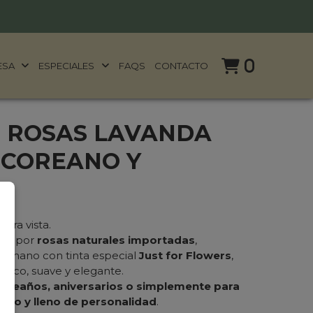
0
ESA
ESPECIALES
FAQS
CONTACTO
2 ROSAS LAVANDA
 COREANO Y
era vista.
sto por
rosas naturales importadas
,
a mano con tinta especial
Just for Flowers
,
nico, suave y elegante.
pleaños, aniversarios o simplemente para
into y lleno de personalidad
.