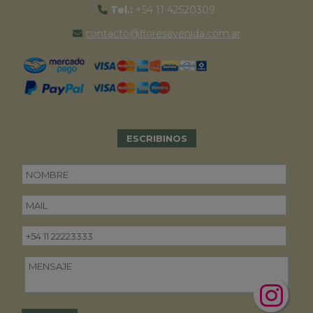
Tel.:
+54 11 42520309
contacto@floresavenida.com.ar
ESCRIBINOS