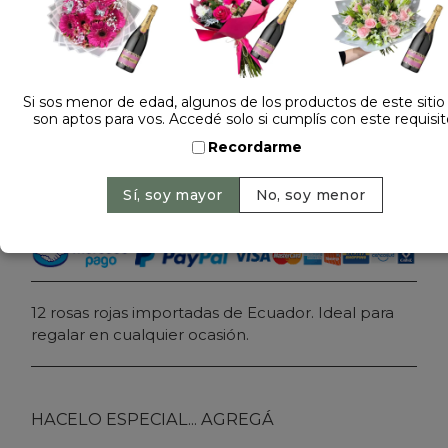
Dejá tu opinión
RAMO DE 12 ROSAS ROJAS IMPORTADAS
Si sos menor de edad, algunos de los productos de este sitio
son aptos para vos. Accedé solo si cumplís con este requisit
$ 179.000
Precio: $ 109.000
-
Ahorrás 39%
Recordarme
Cantidad:
Agregar al carrito
12 rosas rojas importadas de Ecuador. Ideal para
regalar en cualquier ocasión.
HACELO ESPECIAL... AGREGÁ