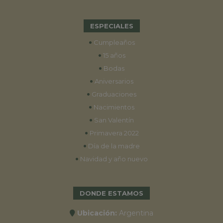
ESPECIALES
•
Cumpleaños
•
15 años
•
Bodas
•
Aniversarios
•
Graduaciones
•
Nacimientos
•
San Valentín
•
Primavera 2022
•
Día de la madre
•
Navidad y año nuevo
DONDE ESTAMOS
Ubicación:
Argentina