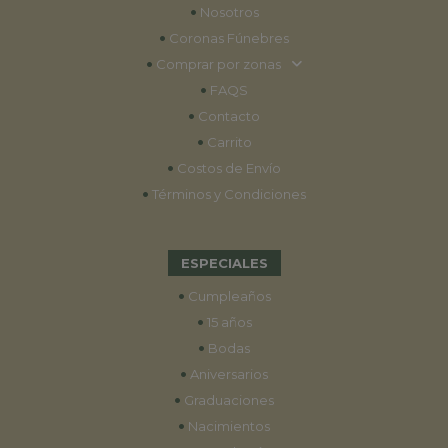
•
Nosotros
•
Coronas Fúnebres
•
Comprar por zonas
•
FAQS
•
Contacto
•
Carrito
•
Costos de Envío
•
Términos y Condiciones
ESPECIALES
•
Cumpleaños
•
15 años
•
Bodas
•
Aniversarios
•
Graduaciones
•
Nacimientos