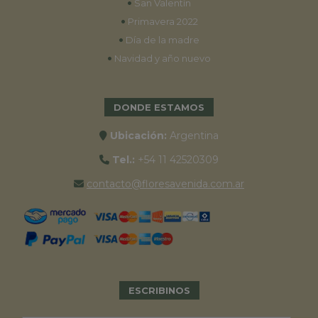
•
San Valentín
•
Primavera 2022
•
Día de la madre
•
Navidad y año nuevo
DONDE ESTAMOS
Ubicación:
Argentina
Tel.:
+54 11 42520309
contacto@floresavenida.com.ar
ESCRIBINOS