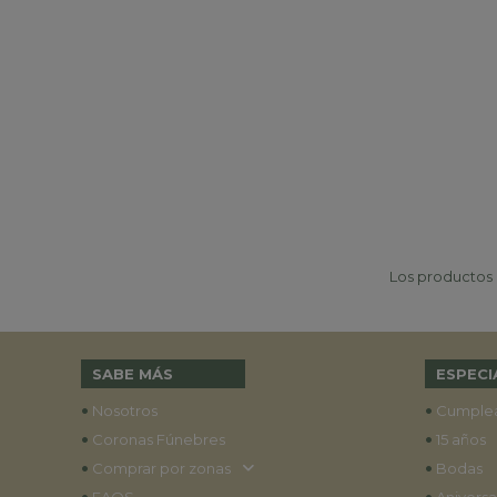
Los productos p
SABE MÁS
ESPECI
•
•
Nosotros
Cumple
•
•
Coronas Fúnebres
15 años
•
•
Comprar por zonas
Bodas
•
•