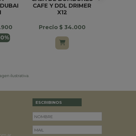
DUBAI
CAFE Y DDL DRIMER
I
X12
Precio $
$ 30.00
7.900
Precio $ 34.000
10%
gen ilustrativa.
ESCRIBINOS
om.ar