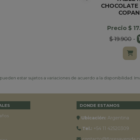
CHOCOLATE 
COPAN
Precio $ 1
$ 19.900
-
ueden estar sujetos a variaciones de acuerdo a la disponibilidad. Ima
ALES
DONDE ESTAMOS
años
Ubicación:
Argentina
Tel.:
+54 11 42520309
contacto@floresavenida.c