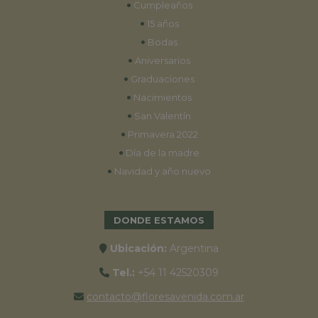
•
Cumpleaños
•
15 años
•
Bodas
•
Aniversarios
•
Graduaciones
•
Nacimientos
•
San Valentín
•
Primavera 2022
•
Día de la madre
•
Navidad y año nuevo
DONDE ESTAMOS
Ubicación:
Argentina
Tel.:
+54 11 42520309
contacto@floresavenida.com.ar