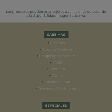
Los productos pueden estar sujetos a variaciones de acuerdo
a la disponibilidad. Imagen ilustrativa.
SABE MÁS
•
Nosotros
•
Coronas Fúnebres
•
Comprar por zonas
•
FAQS
•
Contacto
•
Carrito
•
Costos de Envío
•
Términos y Condiciones
ESPECIALES