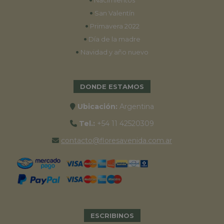
Nacimientos
•
San Valentín
•
Primavera 2022
•
Día de la madre
•
Navidad y año nuevo
DONDE ESTAMOS
Ubicación:
Argentina
Tel.:
+54 11 42520309
contacto@floresavenida.com.ar
ESCRIBINOS