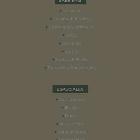
SABE MÁS
•
Nosotros
•
Coronas Fúnebres
•
Comprar por zonas
•
FAQS
•
Contacto
•
Carrito
•
Costos de Envío
•
Términos y Condiciones
ESPECIALES
•
Cumpleaños
•
15 años
•
Bodas
•
Aniversarios
•
Graduaciones
•