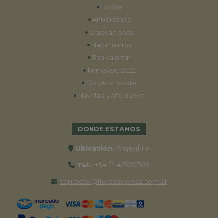
•
Bodas
•
Aniversarios
•
Graduaciones
•
Nacimientos
•
San Valentín
•
Primavera 2022
•
Día de la madre
•
Navidad y año nuevo
DONDE ESTAMOS
Ubicación:
Argentina
Tel.:
+54 11 42520309
contacto@floresavenida.com.ar