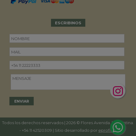
ESCRIBINOS
Todos los derechos reservados | 2026 © Flores Avenida. | Argentina.
-
+54 11 42520309
| Sitio desarrollado por
eproficio