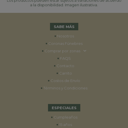
Los productos pueden estar sujetos a variaciones de acuerdo
a la disponibilidad. Imagen ilustrativa.
SABE MÁS
•
Nosotros
•
Coronas Fúnebres
•
Comprar por zonas
•
FAQS
•
Contacto
•
Carrito
•
Costos de Envío
•
Términos y Condiciones
ESPECIALES
•
Cumpleaños
•
15 años