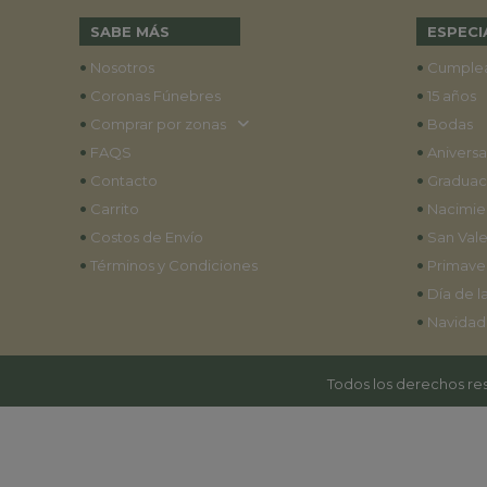
SABE MÁS
ESPECI
•
•
Nosotros
Cumple
•
•
Coronas Fúnebres
15 años
•
•
Comprar por zonas
Bodas
•
•
FAQS
Aniversa
•
•
Contacto
Graduac
•
•
Carrito
Nacimie
•
•
Costos de Envío
San Vale
•
•
Términos y Condiciones
Primave
•
Día de l
•
Navidad
Todos los derechos res