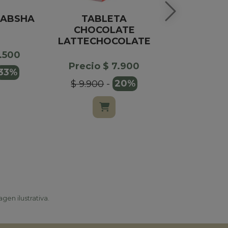
CABSHA
TABLETA
GLOBO 
CHOCOLATE
FERRERO 
LATTECHOCOLATE
8
3.500
Precio $ 7.900
Precio $
33%
$ 9.900
-
20%
$ 32.00
gen ilustrativa.