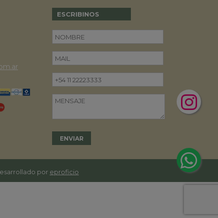
ESCRIBINOS
om.ar
desarrollado por
eproficio