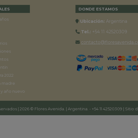
ALES
DONDE ESTAMOS
años
Ubicación:
Argentina
Tel.:
+54 11 42520309
contacto@floresavenida.c
rios
iones
ntos
ntín
ra 2022
a madre
 y año nuevo
ervados | 2026 © Flores Avenida. | Argentina. -
+54 11 42520309
| Sitio 