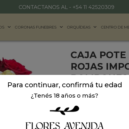
CONTACTANOS AL -
+54 11 42520309
OS
CORONAS FUNEBRES
ORQUÍDEAS
CENTRO DE M
CAJA POTE 
ROJAS IMP
BOMBONES
Para continuar, confirmá tu edad
Caja pote black con 12 ro
¿Tenés 18 años o más?
Rocher. Ideal para regalar
Precio: $ 199.000
-
$