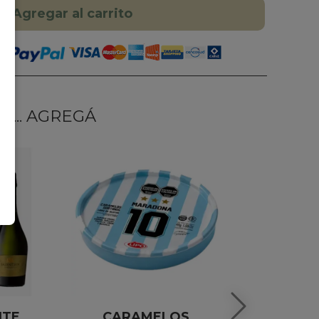
Agregar al carrito
... AGREGÁ
NTE
CARAMELOS
ALFAJORES