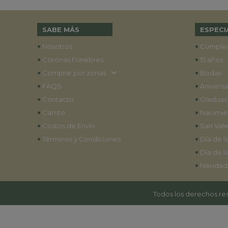
SABE MÁS
ESPECI
•
•
Nosotros
Cumple
•
•
Coronas Fúnebres
15 años
•
•
Comprar por zonas
Bodas
•
•
FAQS
Aniversa
•
•
Contacto
Graduac
•
•
Carrito
Nacimie
•
•
Costos de Envío
San Vale
•
•
Términos y Condiciones
Día de l
•
Día de l
•
Navidad
Todos los derechos res