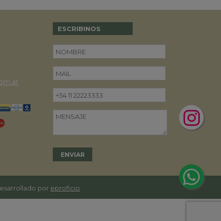
ESCRIBINOS
om.ar
desarrollado por
eproficio