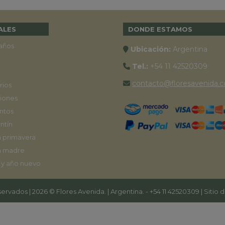
ALES
DONDE ESTAMOS
años
Ubicación:
Argentina
Tel.:
+54 11 42520309
contacto@floresavenida.c
rios
iones
ntos
ntín
a primavera
a madre
 y año nuevo
ervados | 2026 © Flores Avenida. | Argentina. -
+54 11 42520309
| Sitio 