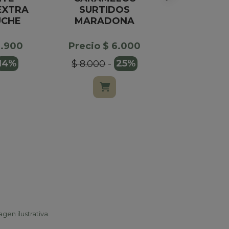
EXTRA
SURTIDOS
CAJA X6
UCHE
MARADONA
Precio $
4.900
Precio $ 6.000
$ 15.000
14%
$ 8.000
-
25%
gen ilustrativa.