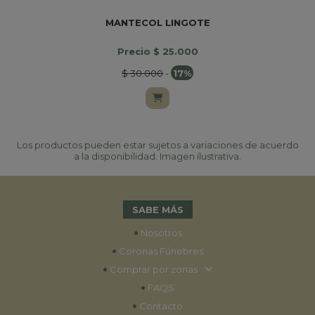
MANTECOL LINGOTE
Precio $ 25.000
$ 30.000
-
17%
Los productos pueden estar sujetos a variaciones de acuerdo
a la disponibilidad. Imagen ilustrativa.
SABE MÁS
•
Nosotros
•
Coronas Fúnebres
•
Comprar por zonas
•
FAQS
•
Contacto