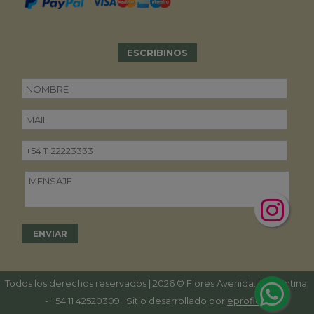
ESCRIBINOS
Todos los derechos reservados | 2026 © Flores Avenida. | Argentina.
-
+54 11 42520309
| Sitio desarrollado por
eproficio