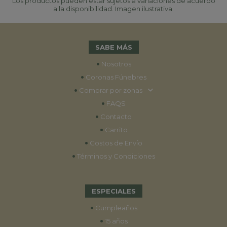
Los productos pueden estar sujetos a variaciones de acuerdo
a la disponibilidad. Imagen ilustrativa.
SABE MÁS
•
Nosotros
•
Coronas Fúnebres
•
Comprar por zonas
•
FAQS
•
Contacto
•
Carrito
•
Costos de Envío
•
Términos y Condiciones
ESPECIALES
•
Cumpleaños
•
15 años