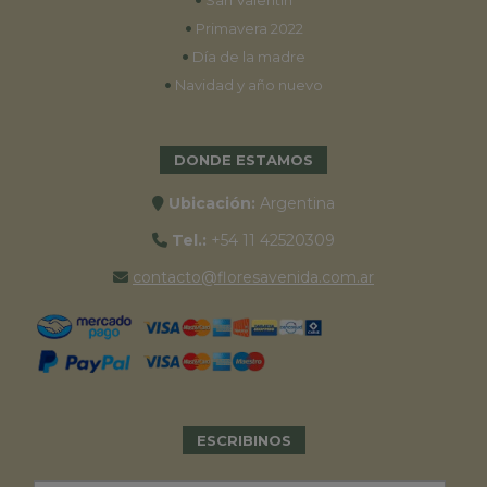
San Valentín
•
Primavera 2022
•
Día de la madre
•
Navidad y año nuevo
DONDE ESTAMOS
Ubicación:
Argentina
Tel.:
+54 11 42520309
contacto@floresavenida.com.ar
ESCRIBINOS