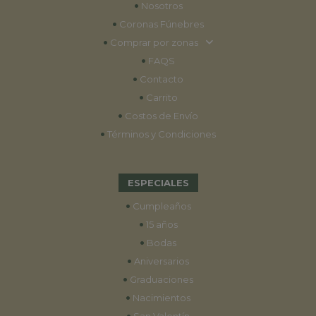
•
Nosotros
•
Coronas Fúnebres
•
Comprar por zonas
•
FAQS
•
Contacto
•
Carrito
•
Costos de Envío
•
Términos y Condiciones
ESPECIALES
•
Cumpleaños
•
15 años
•
Bodas
•
Aniversarios
•
Graduaciones
•
Nacimientos
•