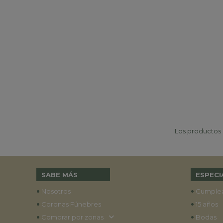
Los productos p
SABE MÁS
ESPECI
•
•
Nosotros
Cumple
•
•
Coronas Fúnebres
15 años
•
•
Comprar por zonas
Bodas