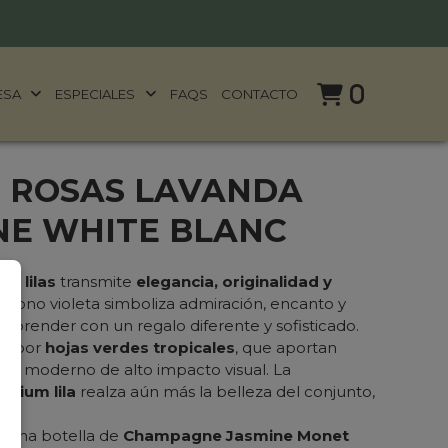
0
ESA
ESPECIALES
FAQS
CONTACTO
2 ROSAS LAVANDA
NE WHITE BLANC
as lilas
transmite
elegancia, originalidad y
do tono violeta simboliza admiración, encanto y
orprender con un regalo diferente y sofisticado.
as por
hojas verdes tropicales
, que aportan
seño moderno de alto impacto visual. La
emium lila
realza aún más la belleza del conjunto,
.
 una botella de
Champagne Jasmine Monet