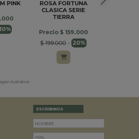
AM PINK
ROSA FORTUNA
CAJA DE 
CLASICA SERIE
CAFE Y DD
TIERRA
X1
9.000
30%
Precio $ 159.000
Precio $
$ 199.000
-
20%
gen ilustrativa.
ESCRIBINOS