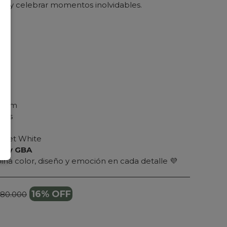
dar y celebrar momentos inolvidables.
emium
ivas
net White
BA y GBA
na color, diseño y emoción en cada detalle 💜
16% OFF
180.000