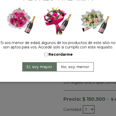
White
, perfecta para brin
✨
Ideal para:
• Aniversarios
• Cumpleaños
• Regalos románticos
• Felicitaciones
• Sorpresas elegantes
• Celebraciones especiales
Si sos menor de edad, algunos de los productos de este sitio no
son aptos para vos. Accedé solo si cumplís con este requisito.
📦
Incluye:
✔ Ramo de rosas lilas pr
Recordarme
✔ Hojas tropicales decorat
+
✔ Presentación de lujo
✔ Champagne Jasmine Mo
🚚
Envíos en el día en CA
Un regalo único que combi
Precio: $ 150.500
-
$ 
Cantidad: