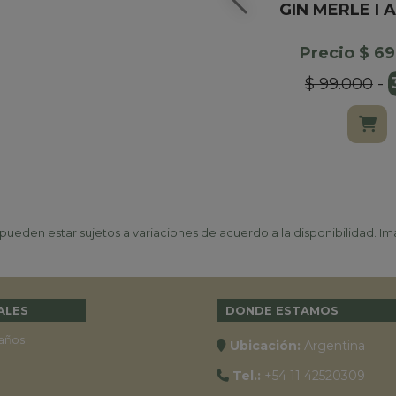
GIN MERLE I 
Precio $ 6
$ 99.000
-
ueden estar sujetos a variaciones de acuerdo a la disponibilidad. Ima
ALES
DONDE ESTAMOS
años
Ubicación:
Argentina
Tel.:
+54 11 42520309