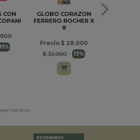
 CON
GLOBO CORAZON
TABLE
COPANI
FERRERO ROCHER X
CHOCOLAT
8
DRI
.900
Precio $ 28.000
Precio $
31%
$ 32.000
-
13%
$ 12.90
gen ilustrativa.
ESCRIBINOS