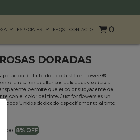
0
ESA
ESPECIALES
FAQS
CONTACTO
 ROSAS DORADAS
 aplicacion de tinte dorado Just For Flowers®, el
nte la rosa sin ocultar sus delicados y sedosos
transparente permite que el color subyacente de
te con el color del tinte. Just for flowers es un
 Estados Unidos dedicado especifiamente al tinte
8% OFF
75.000