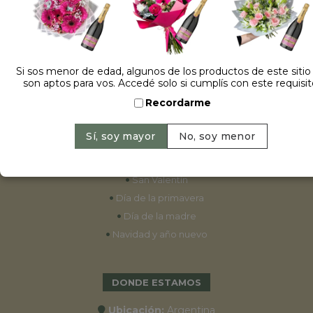
ESPECIALES
•
Cumpleaños
Si sos menor de edad, algunos de los productos de este sitio
son aptos para vos. Accedé solo si cumplís con este requisit
•
15 años
Recordarme
•
Bodas
•
Aniversarios
•
Graduaciones
•
Nacimientos
•
San Valentín
•
Día de la primavera
•
Día de la madre
•
Navidad y año nuevo
DONDE ESTAMOS
Ubicación:
Argentina