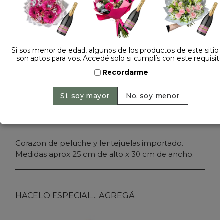
Dejá tu opinión
CORAZON PELUCHE PRIDE 2633
Si sos menor de edad, algunos de los productos de este sitio
son aptos para vos. Accedé solo si cumplís con este requisit
Cantidad:
Precio: $ 16.500
-
Recordarme
Agregar al carrito
Corazon de peluche y lentejuelas importado.
Medidas aprox 25 cm de alto x 30 cm de ancho.
HACELO ESPECIAL... AGREGÁ