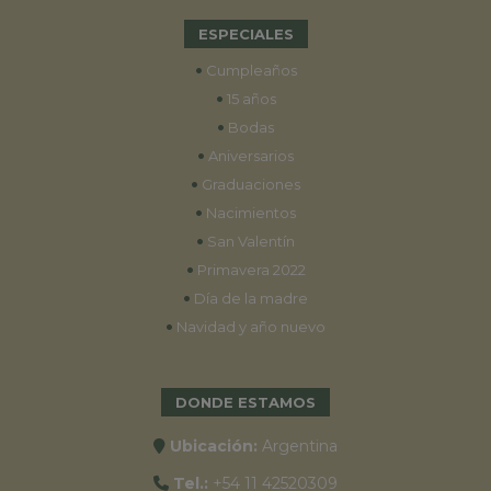
ESPECIALES
•
Cumpleaños
•
15 años
•
Bodas
•
Aniversarios
•
Graduaciones
•
Nacimientos
•
San Valentín
•
Primavera 2022
•
Día de la madre
•
Navidad y año nuevo
DONDE ESTAMOS
Ubicación:
Argentina
Tel.:
+54 11 42520309