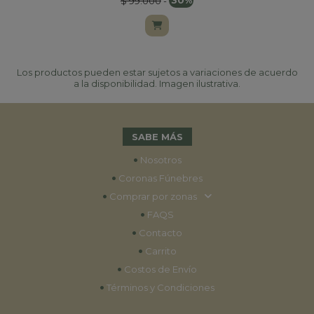
$ 99.000
-
30%
Los productos pueden estar sujetos a variaciones de acuerdo
a la disponibilidad. Imagen ilustrativa.
SABE MÁS
•
Nosotros
•
Coronas Fúnebres
•
Comprar por zonas
•
FAQS
•
Contacto
•
Carrito
•
Costos de Envío
•
Términos y Condiciones