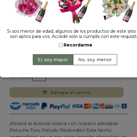
Si sos menor de edad, algunos de los productos de este sitio
son aptos para vos. Accedé solo si cumplís con este requisit
Dejá tu opinión
Recordarme
PELUCHE ANIMAL TORO
Precio: $ 16.900
-
Cantidad:
Agregar al carrito
¡Abrazá la dulzura rústica con nuestro adorable
Peluche Toro Peludo Redondito! Este tierno
compañero, en un rico color marrón chocolate, es