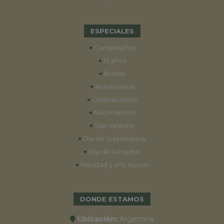
ESPECIALES
•
Cumpleaños
•
15 años
•
Bodas
•
Aniversarios
•
Graduaciones
•
Nacimientos
•
San Valentín
•
Día de la primavera
•
Día de la madre
•
Navidad y año nuevo
DONDE ESTAMOS
Ubicación:
Argentina