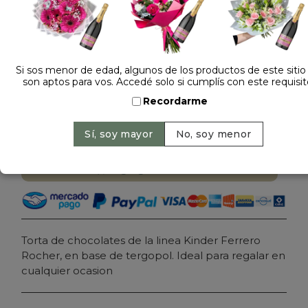
1 opinión +
Dejá tu opinión
Si sos menor de edad, algunos de los productos de este sitio
TORTA DE CHOCOLATES KINDER ROCHER MINI
son aptos para vos. Accedé solo si cumplís con este requisit
Recordarme
$ 69.000
Precio: $ 58.000
-
Ahorrás 16%
Cantidad:
Agregar al carrito
Torta de chocolates de la linea Kinder Ferrero
Rocher, en base de tergopol. Ideal para regalar en
cualquier ocasion