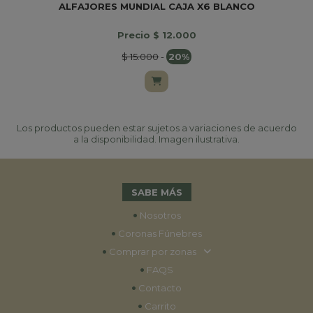
ALFAJORES MUNDIAL CAJA X6 BLANCO
Precio $ 12.000
$ 15.000
-
20%
Los productos pueden estar sujetos a variaciones de acuerdo
a la disponibilidad. Imagen ilustrativa.
SABE MÁS
•
Nosotros
•
Coronas Fúnebres
•
Comprar por zonas
•
FAQS
•
Contacto
•
Carrito