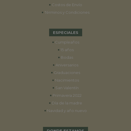
•
Costos de Envío
•
Términos y Condiciones
ESPECIALES
•
Cumpleaños
•
15 años
•
Bodas
•
Aniversarios
•
Graduaciones
•
Nacimientos
•
San Valentín
•
Primavera 2022
•
Día de la madre
•
Navidad y año nuevo
DONDE ESTAMOS