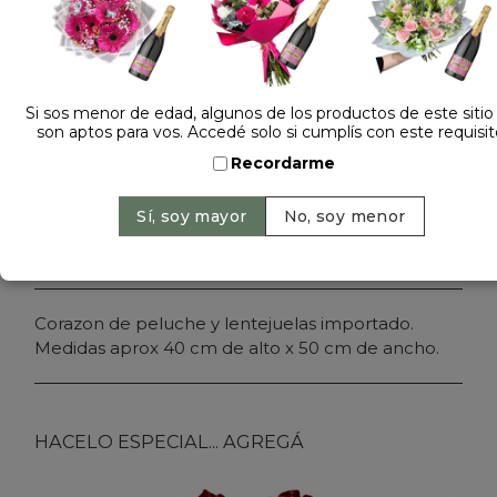
Dejá tu opinión
CORAZON PELUCHE PRIDE 2634
Si sos menor de edad, algunos de los productos de este sitio
son aptos para vos. Accedé solo si cumplís con este requisit
Cantidad:
Precio: $ 28.900
-
Recordarme
Agregar al carrito
Corazon de peluche y lentejuelas importado.
Medidas aprox 40 cm de alto x 50 cm de ancho.
HACELO ESPECIAL... AGREGÁ