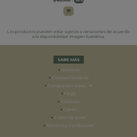
$ 45.000
-
16%
Los productos pueden estar sujetos a variaciones de acuerdo
a la disponibilidad. Imagen ilustrativa.
SABE MÁS
•
Nosotros
•
Coronas Fúnebres
•
Comprar por zonas
•
FAQS
•
Contacto
•
Carrito
•
Costos de Envío
•
Términos y Condiciones