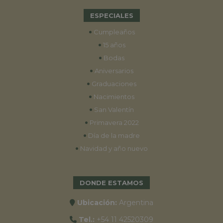
ESPECIALES
•
Cumpleaños
•
15 años
•
Bodas
•
Aniversarios
•
Graduaciones
•
Nacimientos
•
San Valentín
•
Primavera 2022
•
Día de la madre
•
Navidad y año nuevo
DONDE ESTAMOS
Ubicación:
Argentina
Tel.:
+54 11 42520309