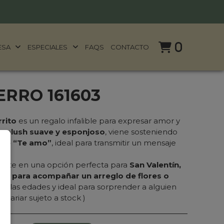
0
ESA
ESPECIALES
FAQS
CONTACTO
RRO 161603
rrito
es un regalo infalible para expresar amor y
en
plush suave y esponjoso
, viene sosteniendo
rase “Te amo”
, ideal para transmitir un mensaje
vierte en una opción perfecta para
San Valentín,
 o para acompañar un arreglo de flores o
as las edades y ideal para sorprender a alguien
 variar sujeto a stock )