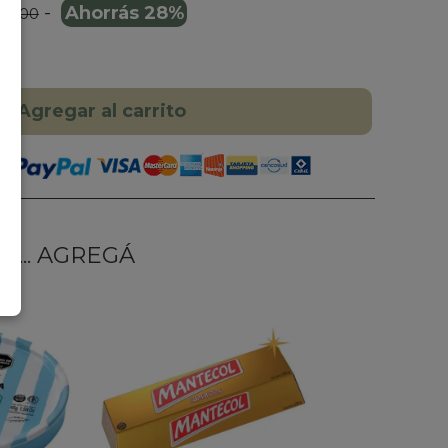
-
Ahorrás 28%
5.900
Agregar al carrito
... AGREGÁ