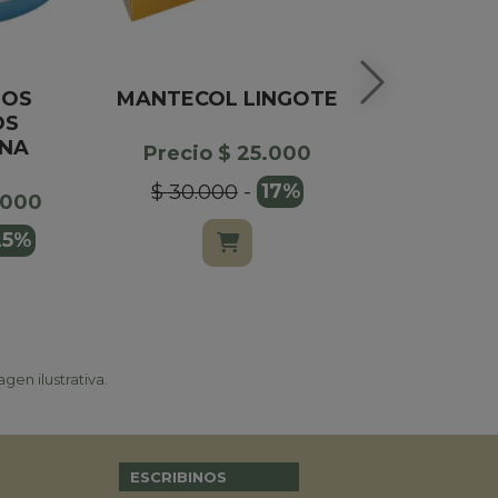
LOS
MANTECOL LINGOTE
ROSA F
OS
CLASICA S
NA
Precio $ 25.000
Precio $
$ 30.000
-
17%
.000
$ 199.00
25%
gen ilustrativa.
ESCRIBINOS