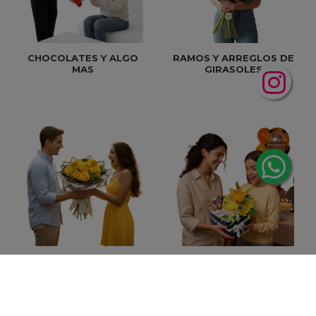
CHOCOLATES Y ALGO
RAMOS Y ARREGLOS DE
MAS
GIRASOLES
FLORES AMARILLAS
CUMPLEAÑOS