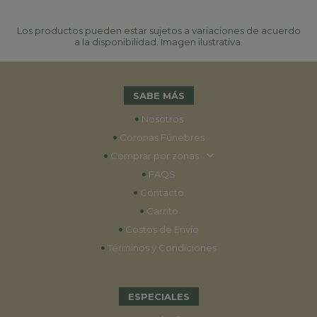
Los productos pueden estar sujetos a variaciones de acuerdo
a la disponibilidad. Imagen ilustrativa.
SABE MÁS
•
Nosotros
•
Coronas Fúnebres
•
Comprar por zonas
•
FAQS
•
Contacto
•
Carrito
•
Costos de Envío
•
Términos y Condiciones
ESPECIALES