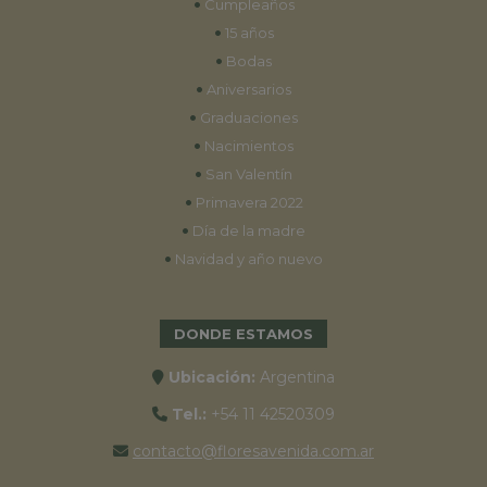
•
Cumpleaños
•
15 años
•
Bodas
•
Aniversarios
•
Graduaciones
•
Nacimientos
•
San Valentín
•
Primavera 2022
•
Día de la madre
•
Navidad y año nuevo
DONDE ESTAMOS
Ubicación:
Argentina
Tel.:
+54 11 42520309
contacto@floresavenida.com.ar