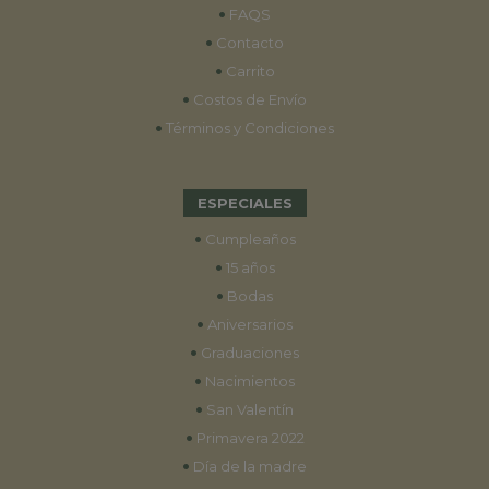
•
FAQS
•
Contacto
•
Carrito
•
Costos de Envío
•
Términos y Condiciones
ESPECIALES
•
Cumpleaños
•
15 años
•
Bodas
•
Aniversarios
•
Graduaciones
•
Nacimientos
•
San Valentín
•
Primavera 2022
•
Día de la madre