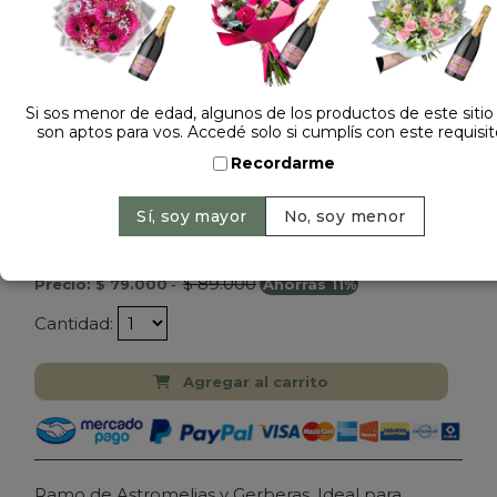
Si sos menor de edad, algunos de los productos de este sitio
son aptos para vos. Accedé solo si cumplís con este requisit
1 opinión +
Recordarme
Dejá tu opinión
RAMO DE FLORES ASTROMELIAS Y GERBERAS
$ 89.000
Precio: $ 79.000
-
Ahorrás 11%
Cantidad:
Agregar al carrito
Ramo de Astromelias y Gerberas. Ideal para